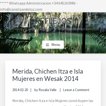
***** Whatsapp Administracion +34 645163986 -
info@canalizandoluz.com
Skip
Skip
Skip
REFLEJOS
to
to
to
main
primary
footer
Fotoblog de viajes y anecdotas de Brinda Mair en eventos
content
sidebar
navigation
de Canalizandoluz en el mundo
Menu
Primary
Sidebar
Merida, Chichen Itza e Isla
Mujeres en Wesak 2014
2014-02-20
by
Rosalia Valle
Leave a Comment
Merida, Chichen Itza e Isla Mujeres constituyen las