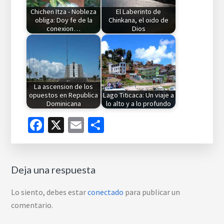
Chichen Itza - Nobleza
El Laberinto de
obliga: Doy fe de la
Chinkana, el oido de
conexion…
Dios
La ascension de los
opuestos en Republica
Lago Titicaca: Un viaje a
Dominicana
lo alto y a lo profundo
Facebook
X
Email
Compartir
Reader
Deja una respuesta
Interactions
Lo siento, debes estar
conectado
para publicar un
comentario.