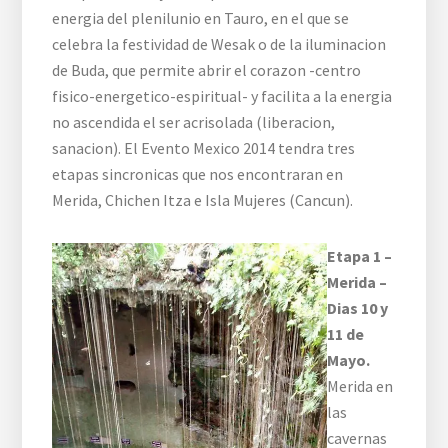
energia del plenilunio en Tauro, en el que se
celebra la festividad de Wesak o de la iluminacion
de Buda, que permite abrir el corazon -centro
fisico-energetico-espiritual- y facilita a la energia
no ascendida el ser acrisolada (liberacion,
sanacion). El Evento Mexico 2014 tendra tres
etapas sincronicas que nos encontraran en
Merida, Chichen Itza e Isla Mujeres (Cancun).
Etapa 1 –
Merida –
Dias 10 y
11 de
Mayo.
Merida en
las
cavernas