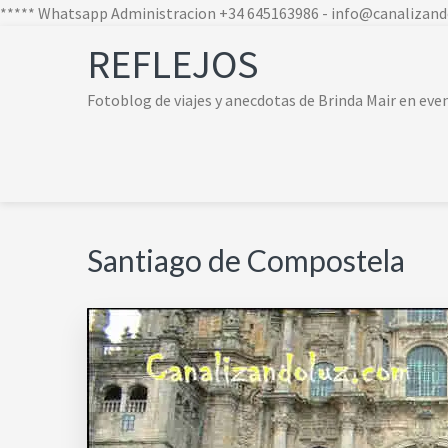
***** Whatsapp Administracion +34 645163986 - info@canalizan
Skip
Skip
Skip
Skip
REFLEJOS
to
to
to
to
primary
main
primary
footer
Fotoblog de viajes y anecdotas de Brinda Mair en ev
navigation
content
sidebar
navigation
Santiago de Compostela