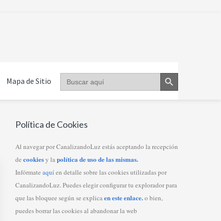
Botón de búsqueda
Buscar:
Mapa de Sitio
Primary
Política de Cookies
Sidebar
Al navegar por CanalizandoLuz estás aceptando la recepción
cookies
política de uso de las mismas.
de
y la
Infórmate
aquí
en detalle sobre las cookies utilizadas por
CanalizandoLuz. Puedes elegir configurar tu explorador para
en este enlace.
que las bloquee según se explica
o bien,
puedes borrar las cookies al abandonar la web