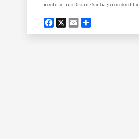
acontecio a un Dean de Santiago con don Illan,
Facebook
X
Email
Compartir