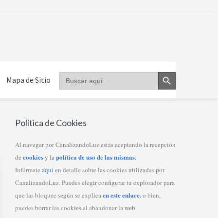
Botón de búsqueda
Buscar:
Mapa de Sitio
Primary
Política de Cookies
Sidebar
Al navegar por CanalizandoLuz estás aceptando la recepción
cookies
política de uso de las mismas.
de
y la
Infórmate
aquí
en detalle sobre las cookies utilizadas por
CanalizandoLuz. Puedes elegir configurar tu explorador para
en este enlace.
que las bloquee según se explica
o bien,
puedes borrar las cookies al abandonar la web