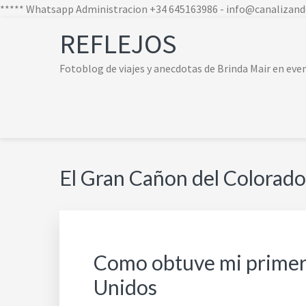
***** Whatsapp Administracion +34 645163986 - info@canalizan
Skip
Skip
Skip
Skip
REFLEJOS
to
to
to
to
primary
main
primary
footer
Fotoblog de viajes y anecdotas de Brinda Mair en ev
navigation
content
sidebar
navigation
El Gran Cañon del Colorado
Como obtuve mi primera 
Unidos